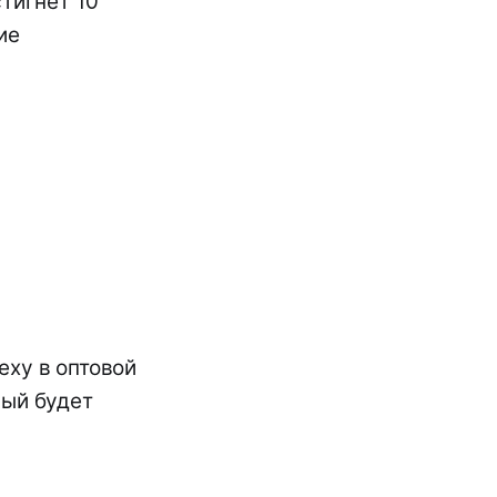
тигнет 10
ие
еху в оптовой
рый будет