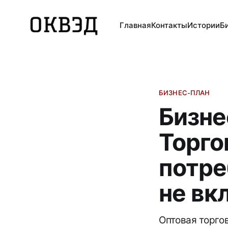
Главная
Контакты
Истории
Б
БИЗНЕС-ПЛАН
Бизне
Торго
потре
не вк
Оптовая торго