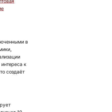
птовая
ие
люченными в
мики,
ализации
 интереса к
то создаёт
ирует