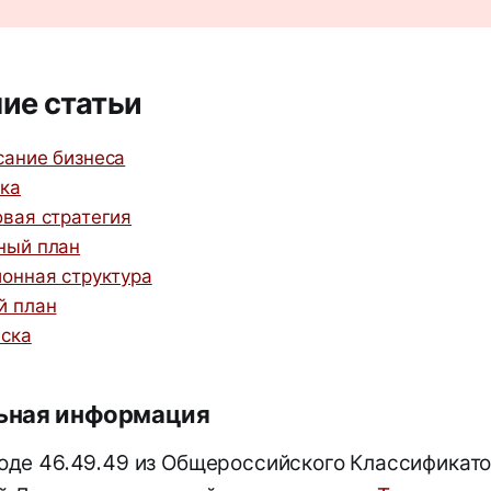
ие статьи
ание бизнеса
ка
вая стратегия
ный план
онная структура
й план
ска
ьная информация
оде 46.49.49 из Общероссийского Классификат