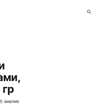
и
ами,
 гр
): анализ