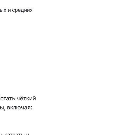
ых и средних
отать чёткий
ы, включая:
ь затраты и