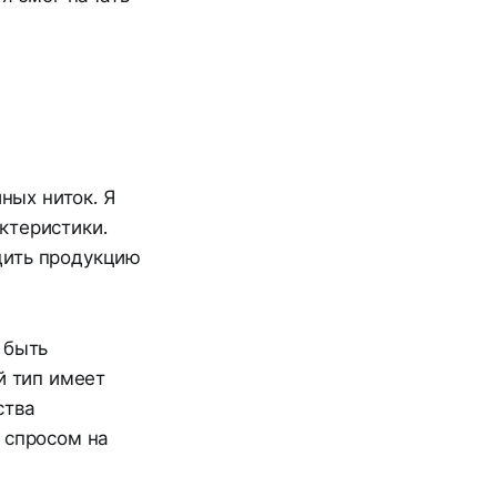
ых ниток. Я
ктеристики.
дить продукцию
 быть
й тип имеет
ства
 спросом на