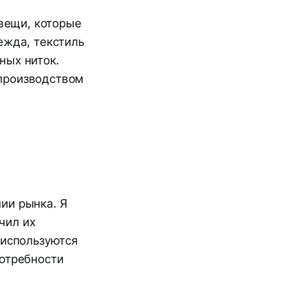
 вещи, которые
ежда, текстиль
ных ниток.
производством
ии рынка. Я
чил их
 используются
потребности