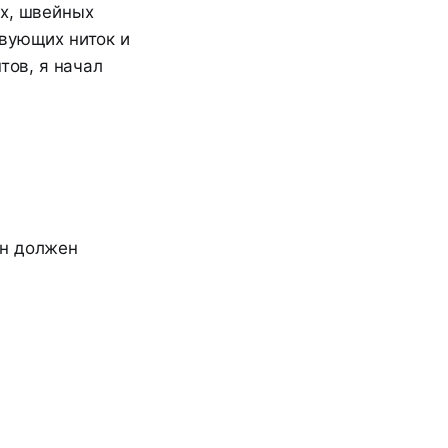
ых, швейных
твующих ниток и
тов, я начал
он должен