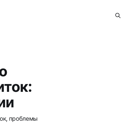
о
иток:
ии
ток, проблемы