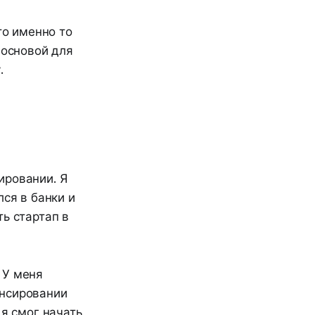
то именно то
 основой для
.
ировании. Я
лся в банки и
ь стартап в
 У меня
ансировании
 я смог начать