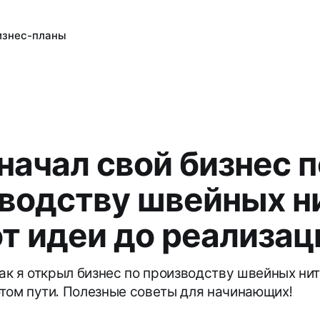
изнес-планы
 начал свой бизнес п
водству швейных н
от идеи до реализац
как я открыл бизнес по производству швейных ни
этом пути. Полезные советы для начинающих!