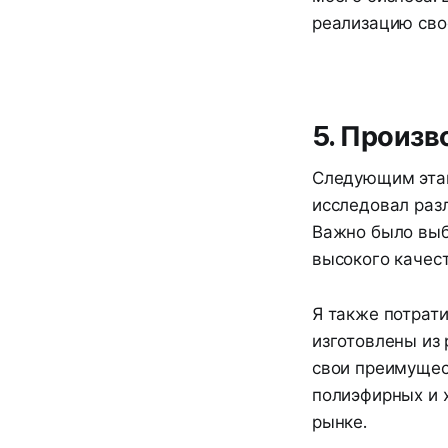
реализацию сво
5. Произ
Следующим этап
исследовал раз
Важно было выб
высокого качест
Я также потрат
изготовлены из 
свои преимущест
полиэфирных и 
рынке.