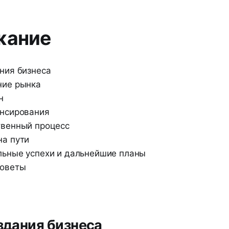
жание
ния бизнеса
ние рынка
н
ансирования
твенный процесс
а пути
ьные успехи и дальнейшие планы
советы
оздания бизнеса