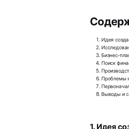
Содер
Идея созда
Исследова
Бизнес-пла
Поиск фин
Производс
Проблемы н
Первоначал
Выводы и 
1. Идея с