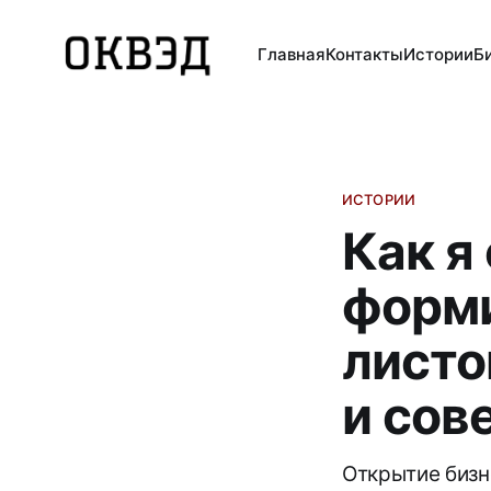
Главная
Контакты
Истории
Б
ИСТОРИИ
Как я
форми
листо
и сов
Открытие бизн