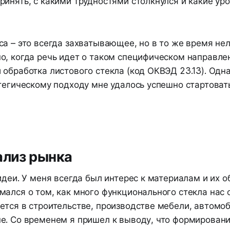
инять, с какими трудностями столкнулся и какие уро
а – это всегда захватывающее, но в то же время нел
о, когда речь идет о таком специфическом направлен
обработка листового стекла (код ОКВЭД 23.13). Одн
тегическому подходу мне удалось успешно стартоват
ализ рынка
идеи. У меня всегда был интерес к материалам и их о
ался о том, как много функционального стекла нас 
ется в строительстве, производстве мебели, автомо
е. Со временем я пришел к выводу, что формировани