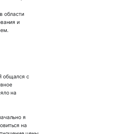
в области
ования и
ем.
Я общался с
овное
ияло на
начально я
овиться на
оотношение цены