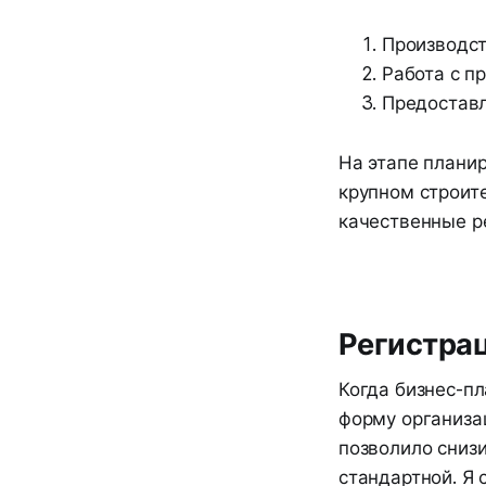
Производст
Работа с п
Предоставл
На этапе планир
крупном строите
качественные р
Регистрац
Когда бизнес-п
форму организац
позволило сниз
стандартной. Я 