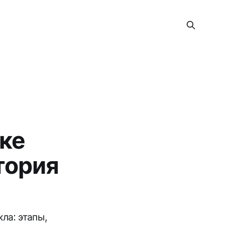
ке
тория
ла: этапы,