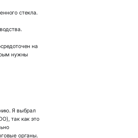
енного стекла.
водства.
осредоточен на
торым нужны
нию. Я выбрал
О), так как это
льно
оговые органы.