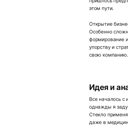
пришлось предпр
этом пути.
Открытие бизнес
Особенно сложн
формирование и 
упорству и стра
свою компанию.
Идея и ан
Все началось с 
однажды я задум
Стекло применя
даже в медицин