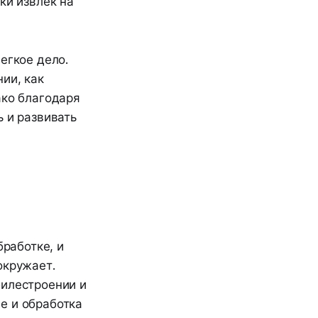
ки извлек на
егкое дело.
ии, как
ако благодаря
ь и развивать
бработке, и
окружает.
билестроении и
е и обработка