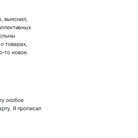
, выяснил,
коллективных
вольны
о товарах,
о-то новое.
пу особое
арту. Я прописал