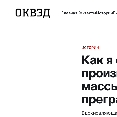
Главная
Контакты
Истории
Б
ИСТОРИИ
Как я
произ
массы
прег
Вдохновляющая