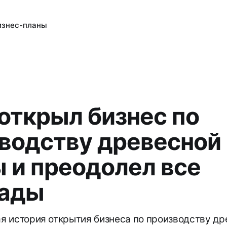
изнес-планы
 открыл бизнес по
водству древесной
 и преодолел все
рады
 история открытия бизнеса по производству др