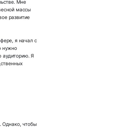
льстве. Мне
весной массы
ивое развитие
фере, я начал с
о нужно
 аудиторию. Я
одственных
. Однако, чтобы