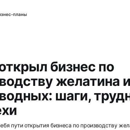
изнес-планы
 открыл бизнес по
водству желатина и
водных: шаги, труд
ехи
себя пути открытия бизнеса по производству жел