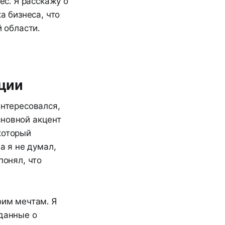
ес. Я расскажу о
а бизнеса, что
й области.
ации
интересовался,
сновной акцент
который
а я не думал,
понял, что
оим мечтам. Я
 данные о