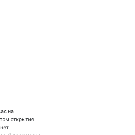
вас на
ытом открытия
анет