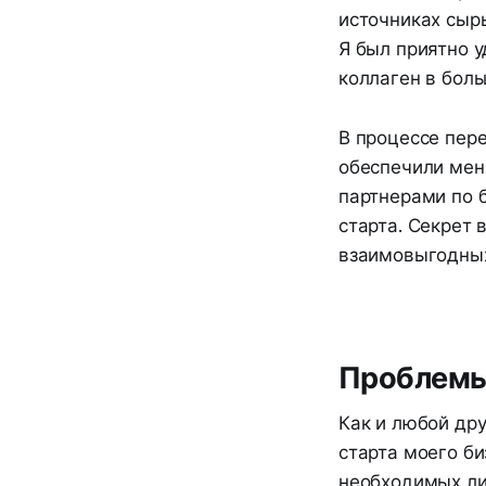
источниках сыр
Я был приятно у
коллаген в бол
В процессе пер
обеспечили мен
партнерами по 
старта. Секрет 
взаимовыгодных
Проблемы 
Как и любой др
старта моего би
необходимых ли