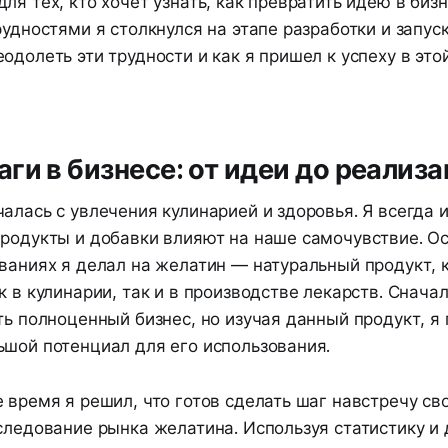
ля тех, кто хочет узнать, как превратить идею в бизн
рудностями я столкнулся на этапе разработки и запуск
одолеть эти трудности и как я пришел к успеху в это
ги в бизнесе: от идеи до реализ
алась с увлечения кулинарией и здоровья. Я всегда 
продукты и добавки влияют на наше самочувствие. О
ованиях я делал на желатин — натуральный продукт, 
к в кулинарии, так и в производстве лекарств. Сначал
ть полноценный бизнес, но изучая данный продукт, я 
ьшой потенциал для его использования.
 время я решил, что готов сделать шаг навстречу св
следование рынка желатина. Используя статистику и