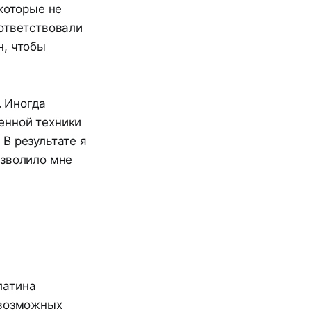
которые не
оответствовали
н, чтобы
. Иногда
енной техники
В результате я
озволило мне
латина
 возможных