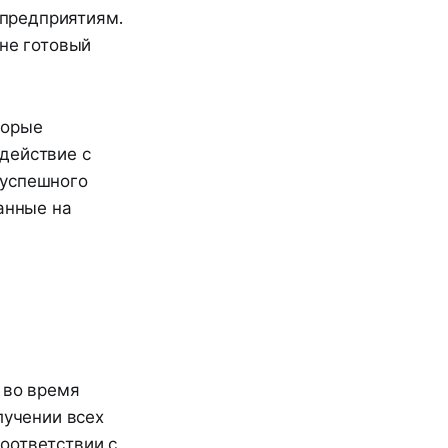
предприятиям.
мне готовый
торые
действие с
 успешного
анные на
 во время
лучении всех
оответствии с