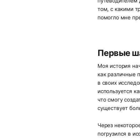
путеводителем д
том, с какими т
помогло мне пре
Первые ша
Моя история нач
как различные 
в своих исслед
используется ка
что смогу созда
существует бол
Через некоторое
погрузился в ис