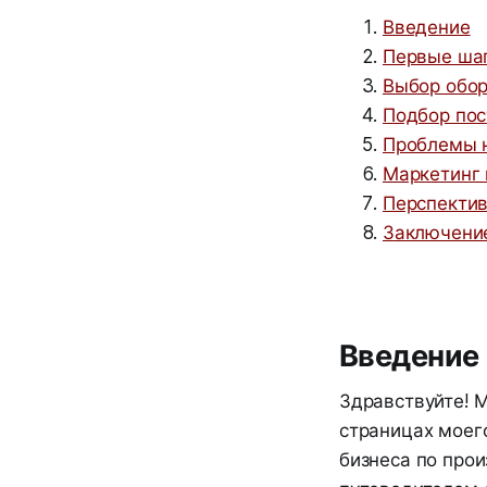
Введение
Первые шаг
Выбор обор
Подбор пос
Проблемы н
Маркетинг 
Перспектив
Заключени
Введение
Здравствуйте! М
страницах моего
бизнеса по прои