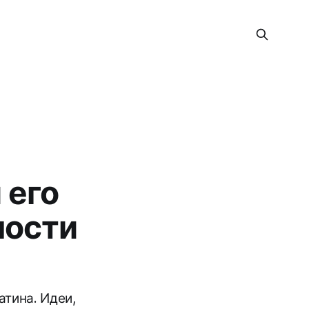
 его
ности
атина. Идеи,