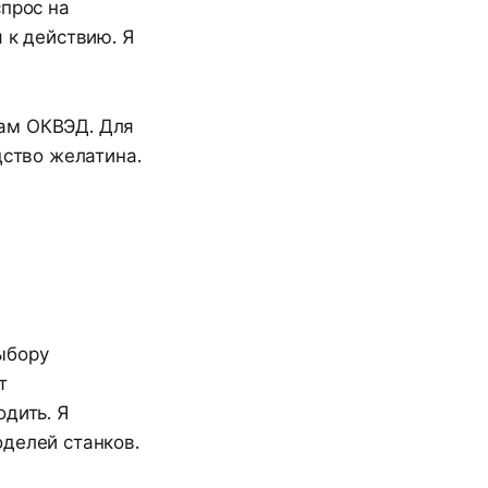
спрос на
 к действию. Я
дам ОКВЭД. Для
дство желатина.
ыбору
т
дить. Я
делей станков.