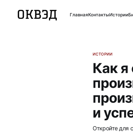
Главная
Контакты
Истории
Б
ИСТОРИИ
Как я
произ
произ
и усп
Откройте для 