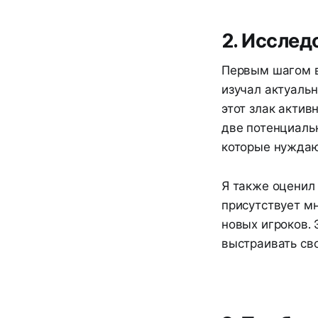
2. Исслед
Первым шагом в
изучал актуальн
этот злак актив
две потенциаль
которые нуждаю
Я также оценил 
присутствует мн
новых игроков. 
выстраивать сво