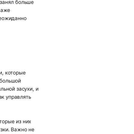
 занял больше
даже
неожиданно
и, которые
 большой
льной засухи, и
ак управлять
торые из них
зки. Важно не