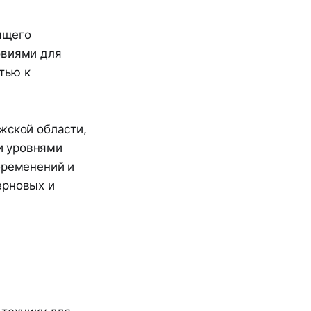
ящего
овиями для
тью к
жской области,
и уровнями
бременений и
ерновых и