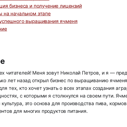
ация бизнеса и получение лицензий
ы на начальном этапе
 успешного выращивания ячменя
ние
ие
ех читателей! Меня зовут Николай Петров, и я — пре
ько лет назад открыл бизнес по выращиванию ячменя.
ля тех, кто хочет узнать о всех этапах создания агра
дностях, с которыми я столкнулся на своем пути. Ячм
 культура, это основа для производства пива, кормо
ентов для многих продуктов питания.