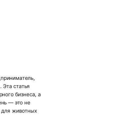
дприниматель,
 Эта статья
рного бизнеса, а
ень — это не
в для животных