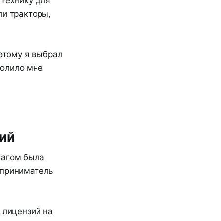
 технику для
ли тракторы,
оэтому я выбрал
волило мне
зий
шагом была
дприниматель
 лицензий на