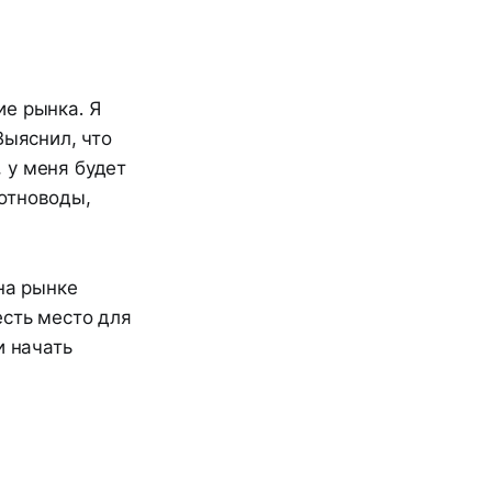
ие рынка. Я
Выяснил, что
, у меня будет
отноводы,
на рынке
есть место для
и начать