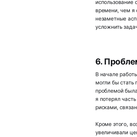
использование 
времени, чем я 
незаметные асп
усложнить задач
6. Пробле
В начале работ
могли бы стать
проблемой была 
я потерял часть
рисками, связа
Кроме этого, в
увеличивали це