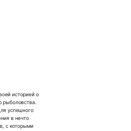
воей историей о
о рыболовства.
для успешного
ения в нечто
hs, с которыми