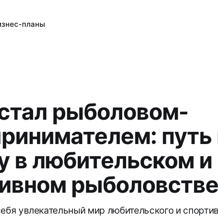
изнес-планы
 стал рыболовом-
ринимателем: путь 
у в любительском и
ивном рыболовств
себя увлекательный мир любительского и спорти