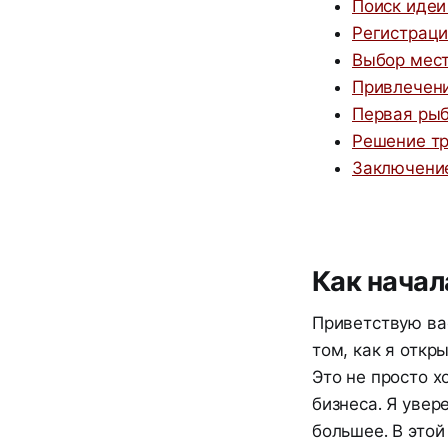
Поиск идеи
Регистраци
Выбор мес
Привлечени
Первая ры
Решение тр
Заключение
Как начал
Приветствую вас
том, как я откр
Это не просто х
бизнеса. Я увер
большее. В этой