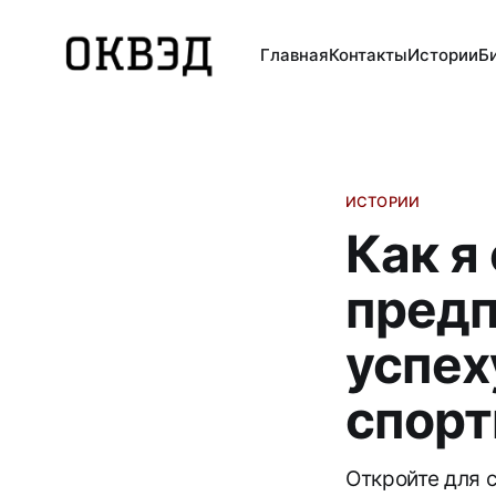
Главная
Контакты
Истории
Б
ИСТОРИИ
Как я
предп
успех
спорт
Откройте для 