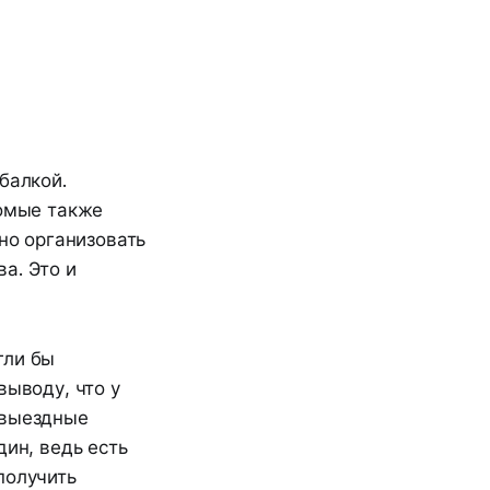
балкой.
комые также
ьно организовать
а. Это и
гли бы
выводу, что у
 выездные
дин, ведь есть
получить