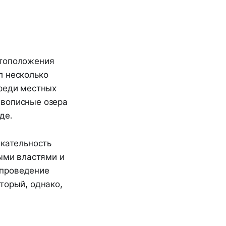
стоположения
л несколько
среди местных
ивописные озера
де.
екательность
ными властями и
 проведение
торый, однако,