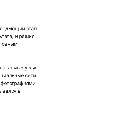
следующий этап
ьтата, и решил
оловным
длагаемых услуг
оциальные сети
с фотографиями
ывался в