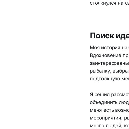
столкнулся на с
Поиск иде
Моя история нач
Вдохновение при
заинтересованы 
рыбалку, выбра
подтолкнуло мен
Я решил рассмо
объединить люде
меня есть возм
мероприятия, ры
много людей, к