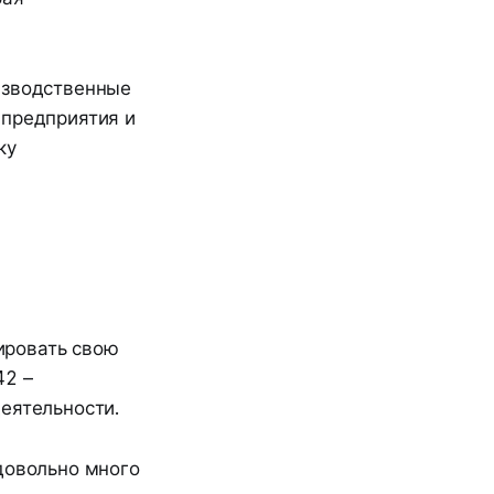
изводственные
 предприятия и
ку
ировать свою
42 –
еятельности.
довольно много