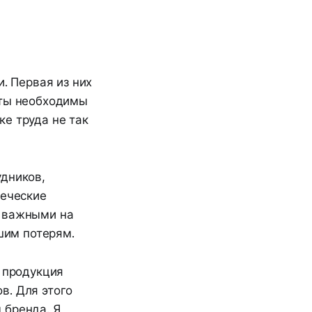
. Первая из них
оты необходимы
е труда не так
удников,
веческие
о важными на
ьшим потерям.
о продукция
в. Для этого
 бренда. Я