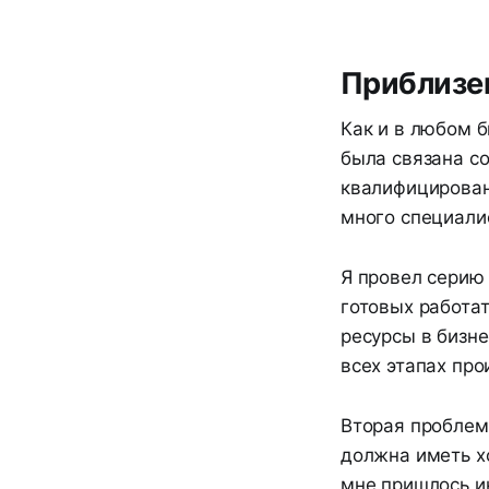
Приблизе
Как и в любом б
была связана с
квалифицирован
много специалис
Я провел серию
готовых работат
ресурсы в бизн
всех этапах про
Вторая проблема
должна иметь х
мне пришлось и