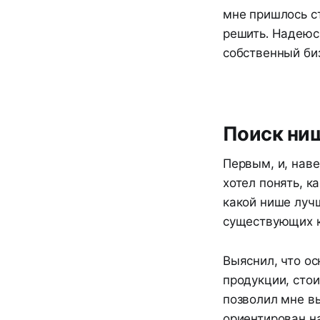
мне пришлось с
решить. Надеюсь
собственный биз
Поиск ниш
Первым, и, нав
хотел понять, к
какой нише лучш
существующих к
Выяснил, что о
продукции, стои
позволил мне в
ориентирован н