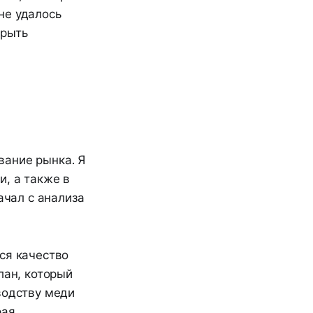
не удалось
крыть
вание рынка. Я
и, а также в
ачал с анализа
ся качество
лан, который
водству меди
рая