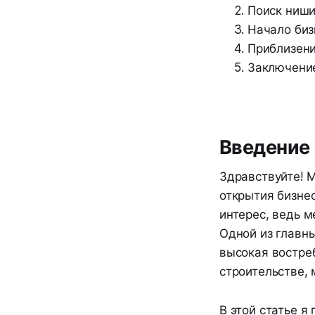
Поиск ниши
Начало биз
Приблизен
Заключени
Введение
Здравствуйте! М
открытия бизне
интерес, ведь м
Одной из главны
высокая востреб
строительстве, 
В этой статье я