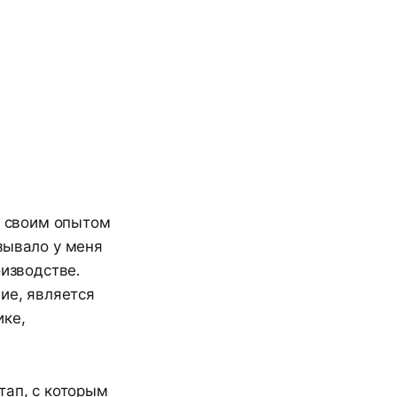
и своим опытом
зывало у меня
оизводстве.
ие, является
ике,
тап, с которым