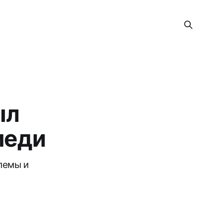
ыл
меди
блемы и