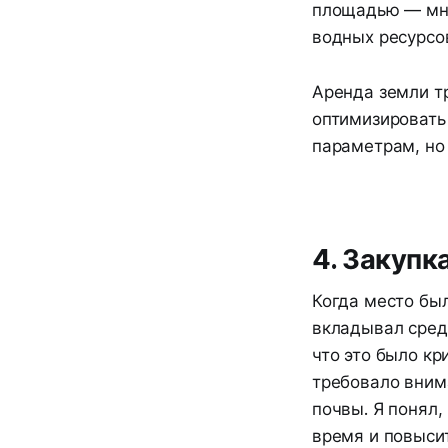
площадью — мне
водных ресурсов
Аренда земли т
оптимизировать
параметрам, но
4. Закупк
Когда место бы
вкладывал сред
что это было к
требовало внима
почвы. Я понял,
время и повысит