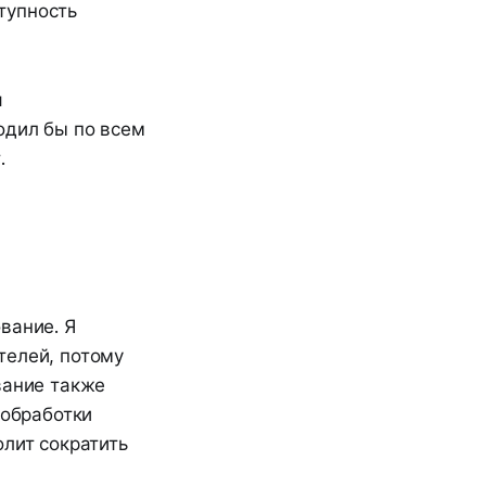
тупность
я
одил бы по всем
.
вание. Я
телей, потому
вание также
 обработки
олит сократить