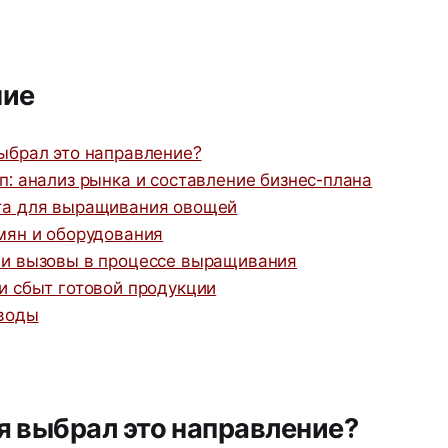
ние
ыбрал это направление?
п: анализ рынка и составление бизнес-плана
та для выращивания овощей
мян и оборудования
и вызовы в процессе выращивания
и сбыт готовой продукции
ыводы
 я выбрал это направление?