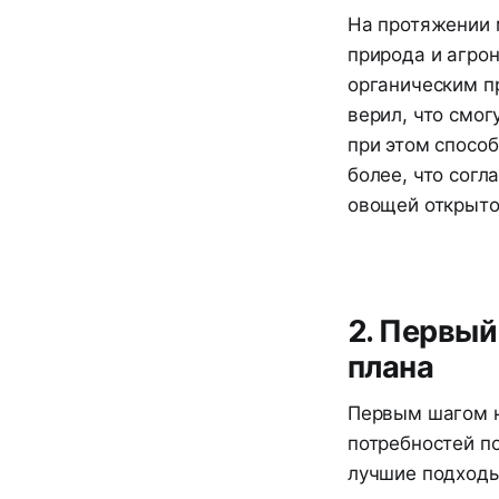
На протяжении 
природа и агрон
органическим пр
верил, что смо
при этом способ
более, что согл
овощей открыто
2. Первый
плана
Первым шагом н
потребностей п
лучшие подходы