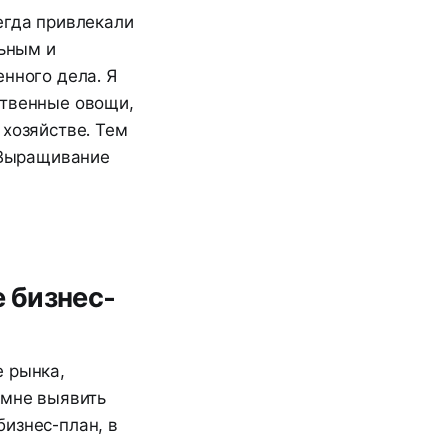
егда привлекали
льным и
нного дела. Я
ственные овощи,
 хозяйстве. Тем
– Выращивание
е бизнес-
е рынка,
 мне выявить
изнес-план, в