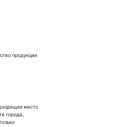
ство продукции
одходящее место
те города,
только