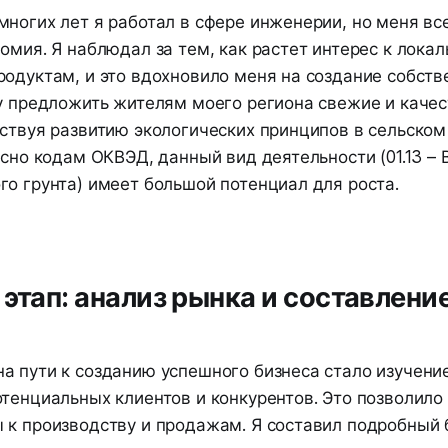
многих лет я работал в сфере инженерии, но меня вс
омия. Я наблюдал за тем, как растет интерес к лока
одуктам, и это вдохновило меня на создание собстве
гу предложить жителям моего региона свежие и каче
ствуя развитию экологических принципов в сельском
асно кодам ОКВЭД, данный вид деятельности (01.13 
го грунта) имеет большой потенциал для роста.
 этап: анализ рынка и составлени
а пути к созданию успешного бизнеса стало изучени
отенциальных клиентов и конкурентов. Это позволило
 к производству и продажам. Я составил подробный б