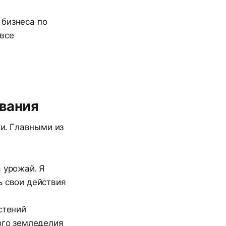
 бизнеса по
все
ивания
ти. Главными из
 урожай. Я
ь свои действия
стений
ого земледелия