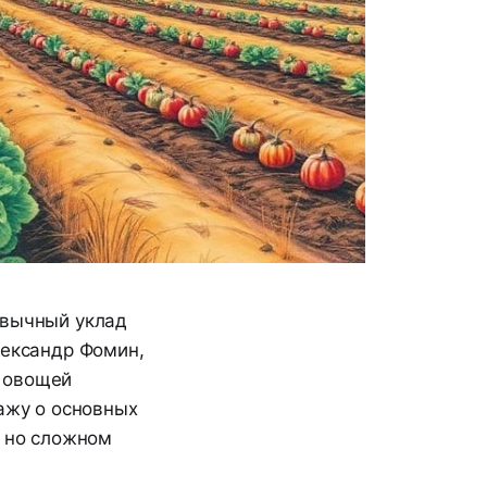
ивычный уклад
лександр Фомин,
ю овощей
кажу о основных
, но сложном