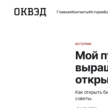
Главная
Контакты
Истории
Б
ИСТОРИИ
Мой п
выра
откры
Как открыть б
советы.