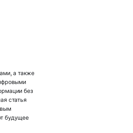
ами, а также
цифровыми
ормации без
ая статья
евым
ют будущее