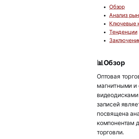
Обзор
Анализ рын
Ключевые 
Тенденции
Заключени
📊
Обзор
Оптовая торго
магнитными и 
видеодисками 
записей являе
посвящена ана
компонентам 
торговли.