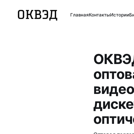
Главная
Контакты
Истории
Б
ОКВЭД
оптов
видео
диске
оптич