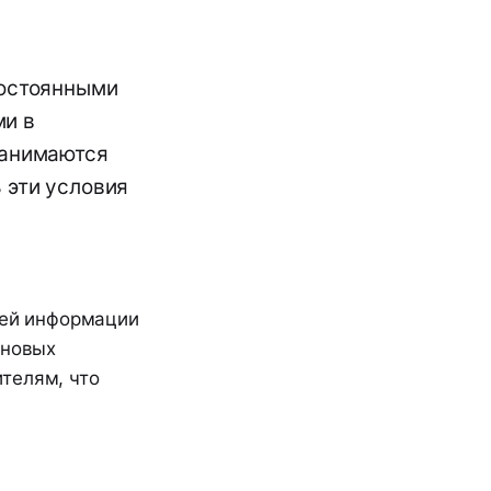
постоянными
ми в
занимаются
 эти условия
лей информации
 новых
телям, что