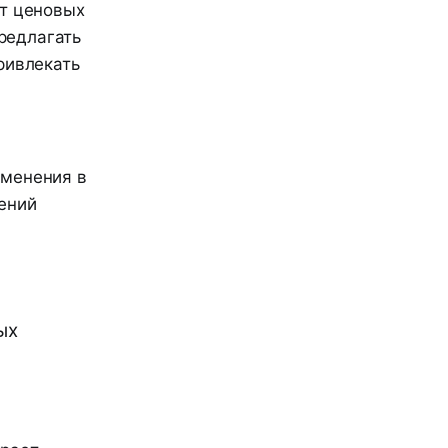
от ценовых
редлагать
ривлекать
зменения в
ений
ых