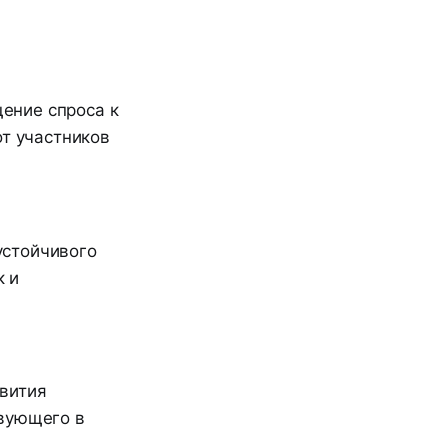
ение спроса к
от участников
устойчивого
к и
вития
твующего в