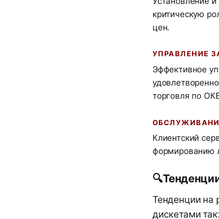
Установление и
критическую ро
цен.
УПРАВЛЕНИЕ 
Эффективное уп
удовлетворенно
торговля по ОКВ
ОБСЛУЖИВАНИ
Клиентский сер
формированию л
🔍
Тенденци
Тенденции на 
дискетами так