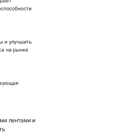
грает
оспособности
ы и улучшить
са на рынке
твующая
ми лентами и
ть