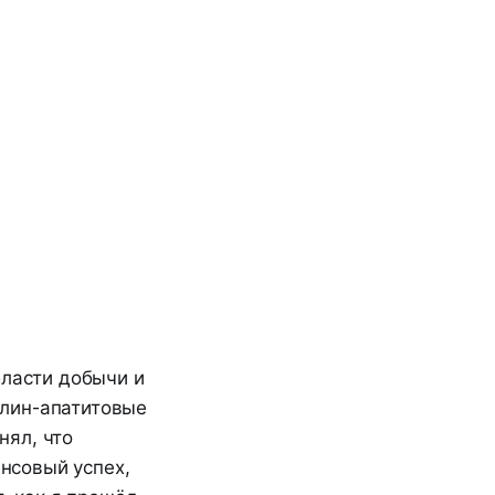
бласти добычи и
елин-апатитовые
нял, что
ансовый успех,