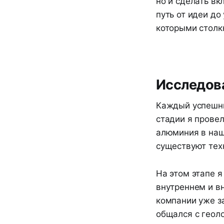
но и сделать вк
путь от идеи до
которыми столкн
Исследов
Каждый успешны
стадии я провел
алюминия в наше
существуют тех
На этом этапе 
внутреннем и вн
компании уже з
общался с геол