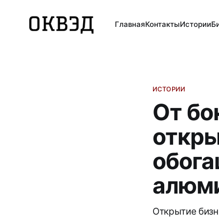
Главная
Контакты
Истории
Б
ИСТОРИИ
От бо
откры
обог
алюм
Открытие бизн