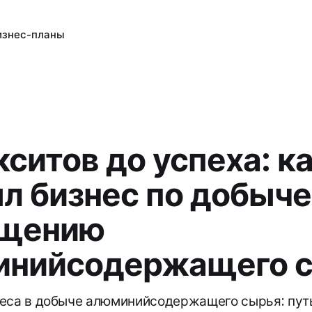
изнес-планы
кситов до успеха: ка
л бизнес по добыче
ащению
инийсодержащего 
еса в добыче алюминийсодержащего сырья: путь