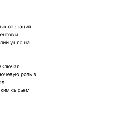
ных операций.
ентов и
лий ушло на
 включая
лючевую роль в
ил
таким сырьем