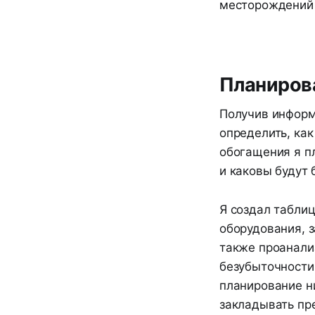
месторождений 
Планирова
Получив информ
определить, как
обогащения я пл
и каковы будут
Я создал таблиц
оборудования, з
также проанали
безубыточности 
планирование н
закладывать пр