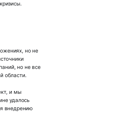
кризисы.
ожениях, но не
источники
аний, но не все
й области.
кт, и мы
мне удалось
ря внедрению