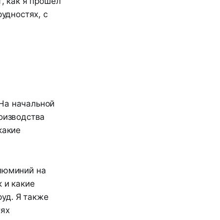
, как я прошёл
рудностях, с
 На начальной
роизводства
какие
алюминий на
 и какие
уд. Я также
тях