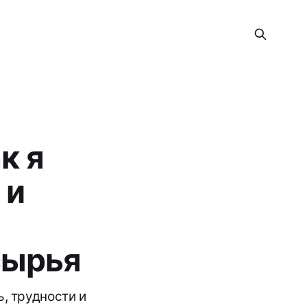
к я
 и
сырья
, трудности и