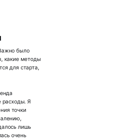
и
 Важно было
ы, какие методы
ся для старта,
ренда
е расходы. Я
ения точки
жалению,
далось лишь
ась очень