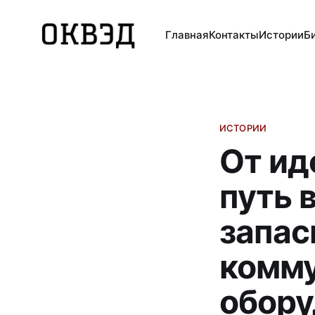
Главная
Контакты
Истории
Б
ИСТОРИИ
От ид
путь 
запас
комму
обору