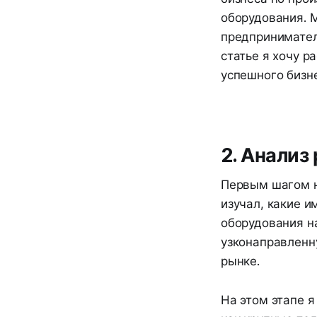
оборудования. М
предпринимател
статье я хочу р
успешного бизне
2. Анализ
Первым шагом н
изучал, какие 
оборудования н
узконаправленн
рынке.
На этом этапе 