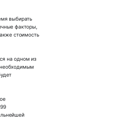
емя выбирать
ичные факторы,
также стоимость
ся на одном из
к необходимым
будет
вое
.99
альнейшей