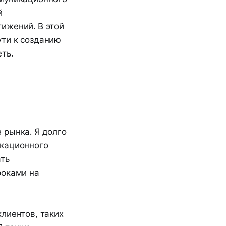
й
ижений. В этой
пути к созданию
ть.
 рынка. Я долго
икационного
ать
роками на
лиентов, таких