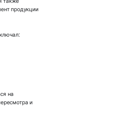
Я также
мент продукции
включал:
ся на
пересмотра и