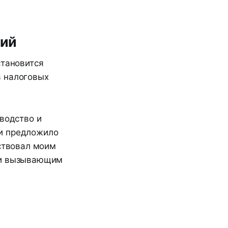
зий
становится
в налоговых
зводство и
ли предложило
тствовал моим
м и вызывающим