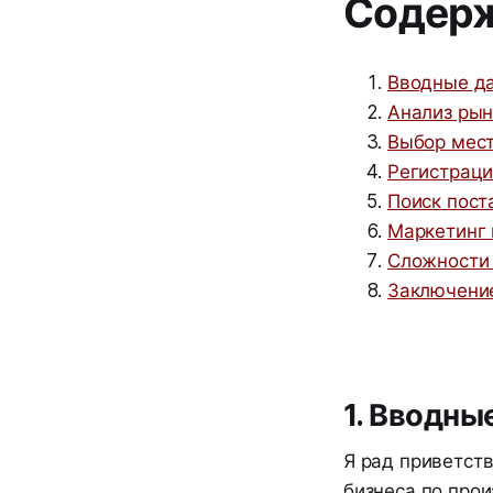
Содер
Вводные д
Анализ рын
Выбор мест
Регистраци
Поиск пос
Маркетинг 
Сложности 
Заключени
1. Вводны
Я рад приветств
бизнеса по про