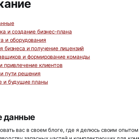
жание
анные
ка и создание бизнес-плана
а и оборудования
я бизнеса и получение лицензий
тавщиков и формирование команды
и привлечение клиентов
и пути решения
е и будущие планы
е данные
овать вас в своем блоге, где я делюсь своим опытом
изводству запасных частей и комплектующих для ко