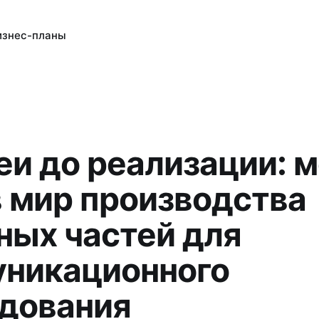
изнес-планы
еи до реализации: 
в мир производства
ных частей для
никационного
дования