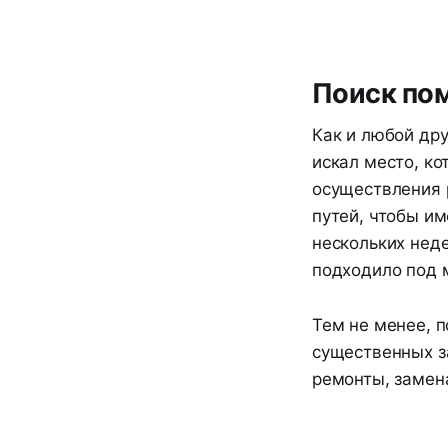
Поиск по
Как и любой др
искал место, к
осуществления 
путей, чтобы и
нескольких нед
подходило под 
Тем не менее, 
существенных з
ремонты, замен