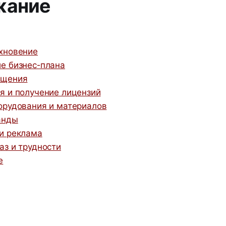
жание
хновение
е бизнес-плана
ещения
я и получение лицензий
орудования и материалов
анды
и реклама
аз и трудности
е