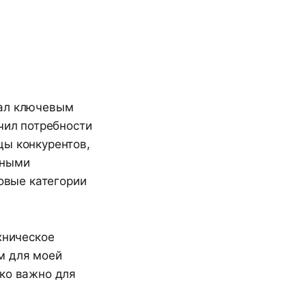
тал ключевым
чил потребности
цы конкурентов,
жными
новые категории
хническое
м для моей
ько важно для