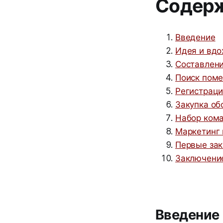
Содер
Введение
Идея и вдо
Составлени
Поиск пом
Регистраци
Закупка об
Набор ком
Маркетинг 
Первые зак
Заключени
Введение