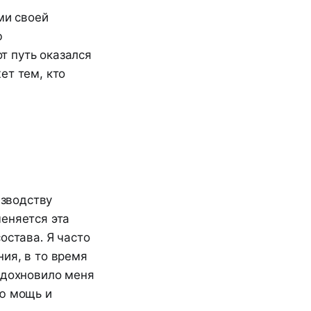
ми своей
ю
т путь оказался
ет тем, кто
изводству
еняется эта
остава. Я часто
ия, в то время
вдохновило меня
ую мощь и