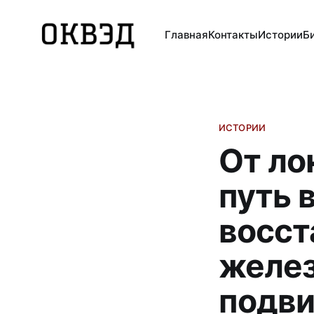
Главная
Контакты
Истории
Б
ИСТОРИИ
От ло
путь 
восст
желе
подви