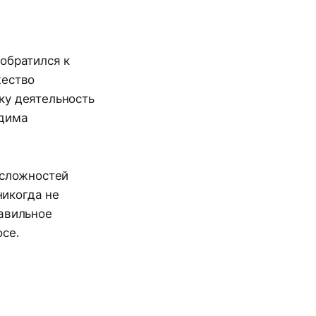
обратился к
жество
ку деятельность
одима
 сложностей
никогда не
равильное
се.