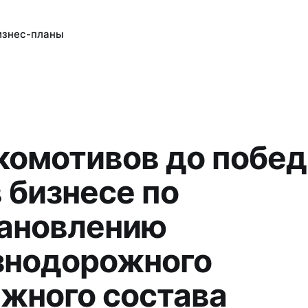
изнес-планы
комотивов до побед
в бизнесе по
ановлению
знодорожного
жного состава