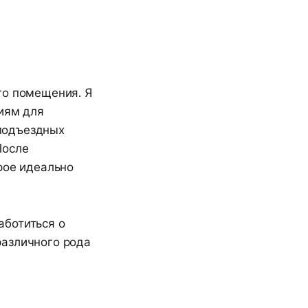
го помещения. Я
ниям для
подъездных
После
рое идеально
аботиться о
различного рода