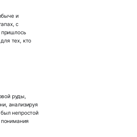
обыче и
апах, с
е пришлось
для тех, кто
овой руды,
ни, анализируя
 был непростой
о понимания