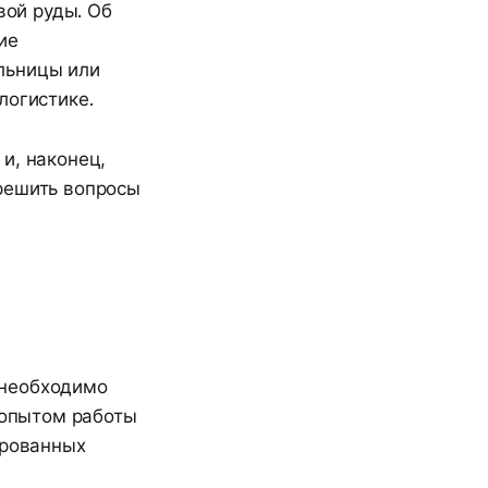
ой руды. Об
ие
льницы или
логистике.
и, наконец,
решить вопросы
 необходимо
 опытом работы
ированных