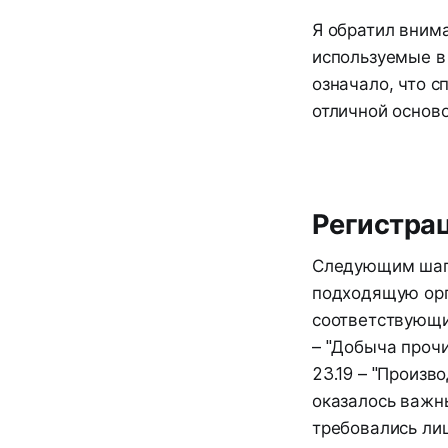
Я обратил вним
используемые в 
означало, что с
отличной осново
Регистра
Следующим шаго
подходящую орг
соответствующих
– "Добыча проч
23.19 – "Произв
оказалось важн
требовались ли