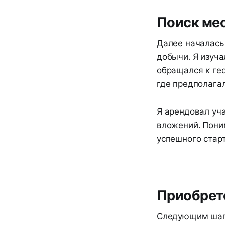
Поиск ме
Далее началась
добычи. Я изуч
обращался к гео
где предполага
Я арендовал уч
вложений. Пони
успешного старт
Приобрет
Следующим шаго