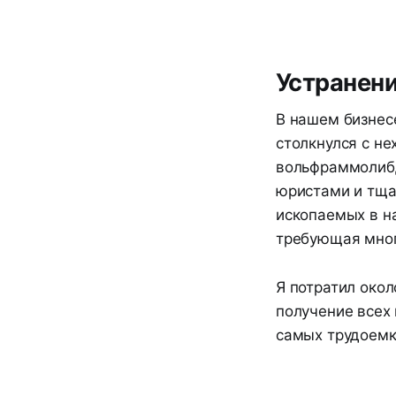
Устранени
В нашем бизнес
столкнулся с н
вольфраммолибд
юристами и тща
ископаемых в н
требующая мног
Я потратил око
получение всех 
самых трудоемки