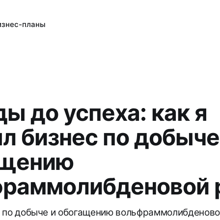
изнес-планы
ды до успеха: как я
л бизнес по добыче
ащению
фраммолибденовой 
 по добыче и обогащению вольфраммолибденово