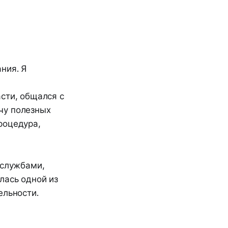
ния. Я
сти, общался с
чу полезных
роцедура,
 службами,
лась одной из
ельности.