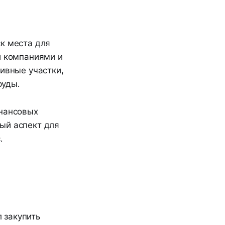
к места для
и компаниями и
тивные участки,
руды.
инансовых
ый аспект для
.
 закупить