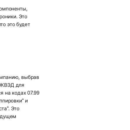
компоненты,
роники. Это
что это будет
омпанию, выбрав
ОКВЭД для
я на кодах 07.99
ппировки" и
та". Это
будущем