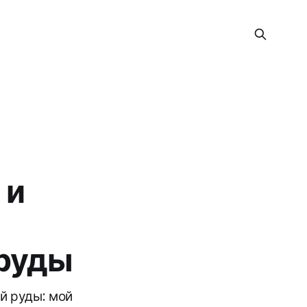
 и
руды
й руды: мой