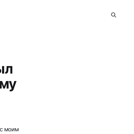
ыл
ому
 с моим