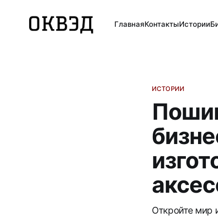
Главная
Контакты
Истории
Б
ИСТОРИИ
Пошив
бизне
изгот
аксес
Откройте мир 