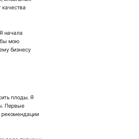
т качества
 Я начала
 бы мою
ему бизнесу
сить плоды. Я
ы. Первые
и рекомендации