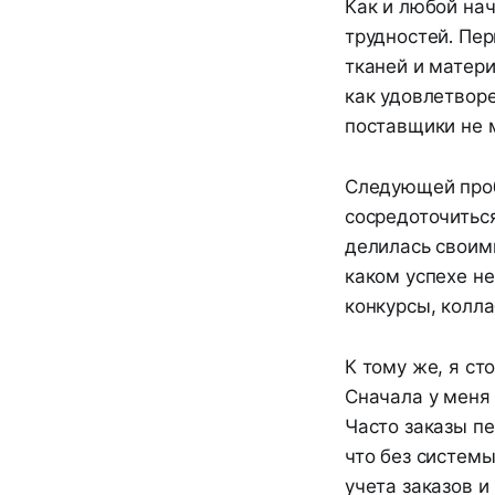
Как и любой на
трудностей. Пе
тканей и матери
как удовлетворе
поставщики не м
Следующей проб
сосредоточиться
делилась своими
каком успехе не
конкурсы, колла
К тому же, я ст
Сначала у меня 
Часто заказы п
что без систем
учета заказов и