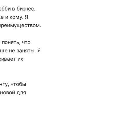
бби в бизнес.
е и кому. Я
 преимуществом.
 понять, что
ще не заняты. Я
кивает их
нгу, чтобы
сновой для