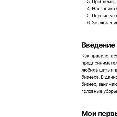
Проблемы, 
Настройка 
Первые усп
Заключени
Введение
Как правило, вс
предприниматель
любила шить и в
бизнеса. В данн
бизнес, занима
головные уборы
Мои первы