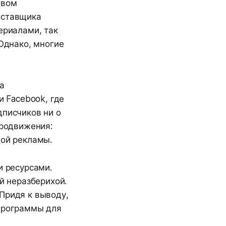
твом
оставщика
ериалами, так
 Однако, многие
а
и Facebook, где
дписчиков ни о
продвижения:
ной рекламы.
и ресурсами.
й неразберихой.
Придя к выводу,
 программы для