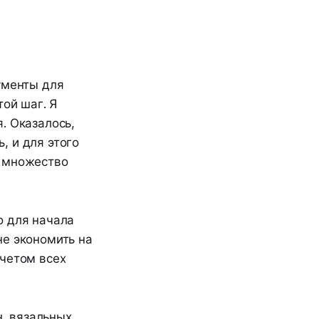
ументы для
той шаг. Я
. Оказалось,
, и для этого
ь множество
о для начала
не экономить на
учетом всех
, вязальных