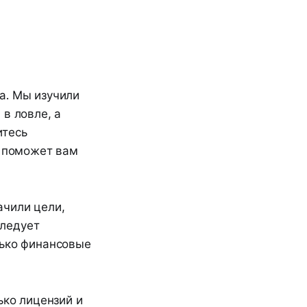
а. Мы изучили
в ловле, а
итесь
о поможет вам
ачили цели,
Следует
лько финансовые
ько лицензий и