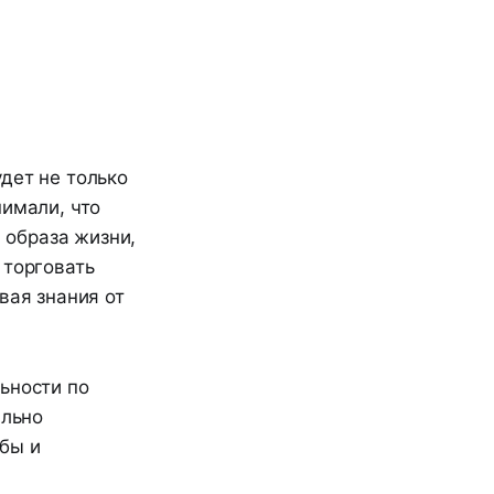
дет не только
нимали, что
, образа жизни,
 торговать
вая знания от
ьности по
ально
бы и