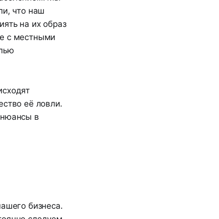
ли, что наш
ять на их образ
ие с местными
елью
исходят
ество её ловли.
 нюансы в
нашего бизнеса.