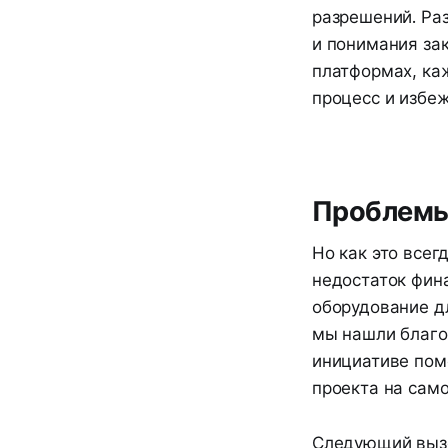
разрешений. Ра
и понимания за
платформах, каж
процесс и избе
Проблемы
Но как это всег
недостаток фин
оборудование д
мы нашли благо
инициативе пом
проекта на само
Следующий вызо