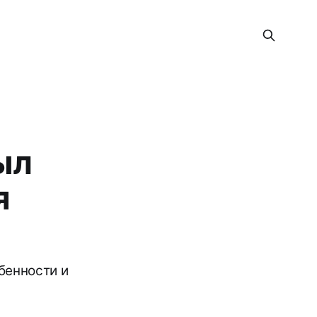
ыл
я
бенности и