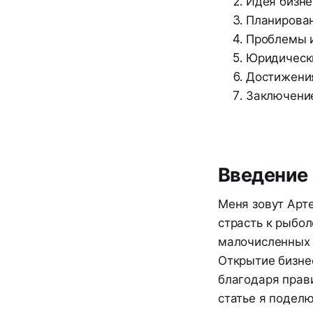
Идея бизне
Планирован
Проблемы и
Юридическ
Достижения
Заключени
Введение
Меня зовут Арте
страсть к рыбо
малочисленных 
Открытие бизнес
благодаря прав
статье я подел