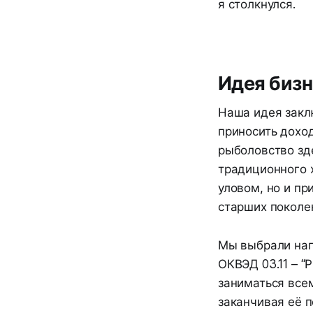
я столкнулся.
Идея биз
Наша идея закл
приносить доход
рыболовство зде
традиционного х
уловом, но и пр
старших поколе
Мы выбрали нап
ОКВЭД 03.11 – “
заниматься все
заканчивая её 