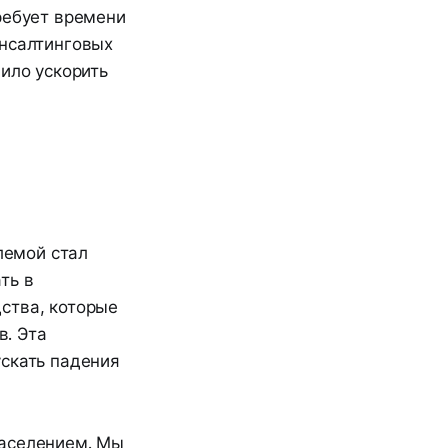
ребует времени
онсалтинговых
лило ускорить
лемой стал
ть в
ства, которые
. Эта
ускать падения
населением. Мы