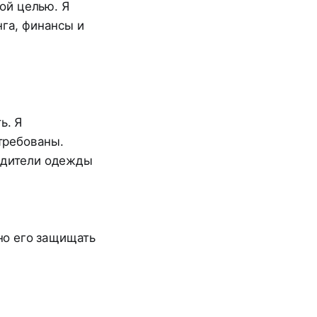
ой целью. Я
нга, финансы и
ь. Я
стребованы.
одители одежды
жно его защищать