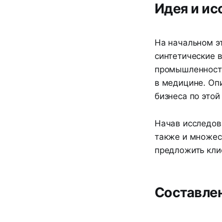
Идея и ис
На начальном эт
синтетические в
промышленности
в медицине. Опи
бизнеса по это
Начав исследова
также и множес
предложить кли
Составлен