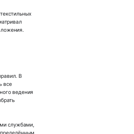
 текстильных
сматривал
вложения.
равил. В
ь все
ьного ведения
ыбрать
ими службами,
 определённым