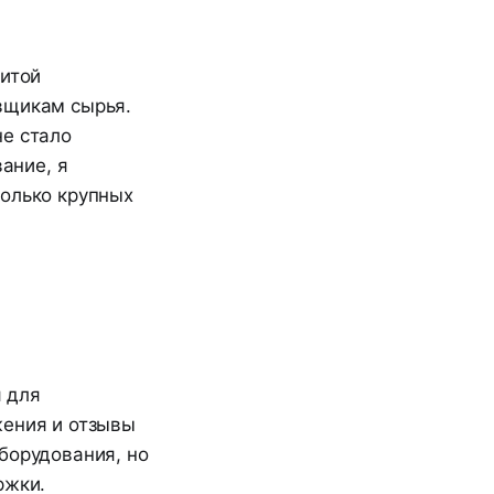
витой
вщикам сырья.
не стало
ание, я
колько крупных
 для
жения и отзывы
борудования, но
ржки.