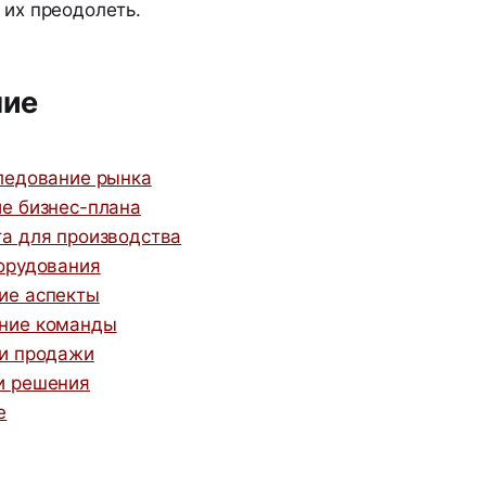
 их преодолеть.
ние
ледование рынка
е бизнес-плана
а для производства
орудования
ие аспекты
ние команды
 и продажи
и решения
е