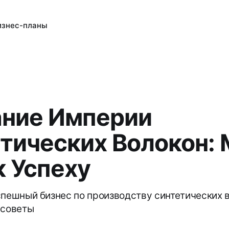
изнес-планы
ние Империи
тических Волокон:
к Успеху
спешный бизнес по производству синтетических 
 советы