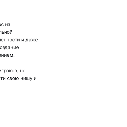
ос на
льной
ленности и даже
создание
ением.
игроков, но
йти свою нишу и